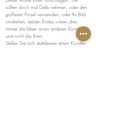
Dieser würde Ihnen vorschlagen, Sie 
sollten doch mal Gelb nehmen, oder den 
größeren Pinsel verwenden, oder Ihr Bild 
umdrehen. Letzten Endes wären dies 
immer die Ideen eines anderen Künstlers 
und nicht die Ihren.
Stellen Sie sich stattdessen einen Künstler 
vor, der Ihnen auf Ihre Frage was Sie nun 
tun sollen die Frage stellt, „Wonach wäre 
Ihnen jetzt gerade, wenn Sie Ihren Blick 
über Ihre Farben und Materialien streifen 
lassen?“. Dieser Künstler würde Sie dazu 
ermutigen zu erforschen was Ihre ganz 
eigenen Vorstellungen sind. Ganz genau 
so macht es auch ein Berater. Niemand 
kennt Ihr Leben und Ihre Umstände besser 
als Sie selbst. Wenn er Ihnen also die 
Gegenfrage stellt, „Nun, was denken 
Sie?“, dann tut er dies nicht aus Faulheit, 