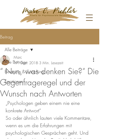
Beitrag
Alle Beiträge
Marc
Alle Beiträge
17. Dez. 2018
3 Min. Lesezeit
“ Nun, was denken Sie?“ Die
Beratung & Coaching
Gegenfrageregel und der
Emotionen
Wunsch nach Antworten
„Psychologen geben einem nie eine 
konkrete Antwort“
So oder ähnlich lauten viele Kommentare, 
wenn es um die Erfahrungen mit 
psychologischen Gesprächen geht. Und 