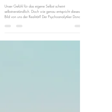
Beratung & Coaching
Wie wahr ist unser Selbst?
Unser Gefühl für das eigene Selbst scheint
selbstverständlich. Doch wie genau entspricht dieses
Bild von uns der Realität? Der Psychoanalytiker Donald
Winnicott hat mit seinen Konzepten vom wahren und
falschen Selbst eine wichtige Grundlage geschaffen,
um diese Frage zu verstehen. Sein Ansatz zeigt, dass
das Selbst nicht immer so echt ist, wie wir glauben,
und dass es verschiedene Schichten und Masken gibt,
die unser inneres Erleben prägen. Das wahre Selbst
nach Winnicott ver