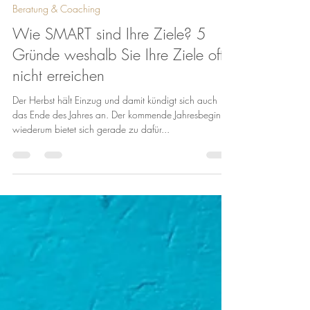
Marc
15. Okt. 2022
4 Min. Lesezeit
Beratung & Coaching
Wie SMART sind Ihre Ziele? 5
Gründe weshalb Sie Ihre Ziele oft
nicht erreichen
Der Herbst hält Einzug und damit kündigt sich auch
das Ende des Jahres an. Der kommende Jahresbeginn
wiederum bietet sich gerade zu dafür...